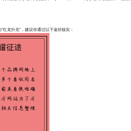
“红龙扑克”，建议你通过以下途径核实：