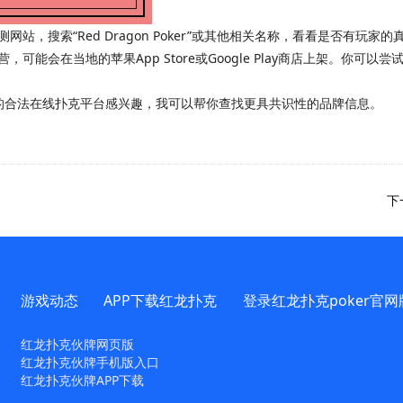
站，搜索“Red Dragon Poker”或其他相关名称，看看是否有玩家
可能会在当地的苹果App Store或Google Play商店上架。你
的合法在线扑克平台感兴趣，我可以帮你查找更具共识性的品牌信息。
下
游戏动态
APP下载红龙扑克
登录红龙扑克poker官网
红龙扑克伙牌网页版
红龙扑克伙牌手机版入口
红龙扑克伙牌APP下载